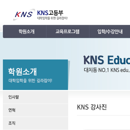
인사말
강의 로드맵
공지사항
연혁
학습관리
학사 일정표
조직
내신 프로그램
강의시간표 / 교재소개
KNS 강사진
수능 프로그램
입학안내
언론보도
TEPS 프로그램
레벨 테스트
명예의 전당
특강 프로그램
FAQ
합격후기
수강/등록문의
학원소개 동영상
KNS 포토 갤러리
KNS 영상 갤러리
찾아오시는 길