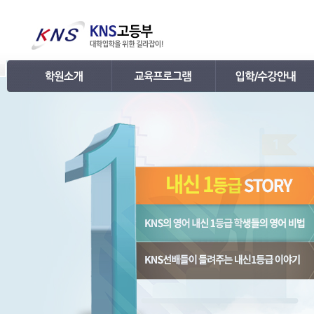
인사말
강의 로드맵
공지사항
연혁
학습관리
학사 일정표
조직
내신 프로그램
강의시간표 / 교재소개
KNS 강사진
수능 프로그램
입학안내
언론보도
TEPS 프로그램
레벨 테스트
명예의 전당
특강 프로그램
FAQ
합격후기
수강/등록문의
학원소개 동영상
KNS 포토 갤러리
KNS 영상 갤러리
찾아오시는 길