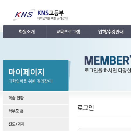
인사말
강의 로드맵
공지사항
연혁
학습관리
학사 일정표
조직
내신 프로그램
강의시간표 / 교재소개
KNS 강사진
수능 프로그램
입학안내
언론보도
TEPS 프로그램
레벨 테스트
명예의 전당
특강 프로그램
FAQ
합격후기
수강/등록문의
학원소개 동영상
KNS 포토 갤러리
KNS 영상 갤러리
찾아오시는 길