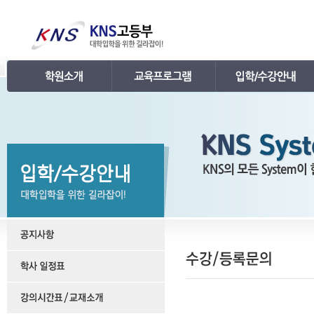
인사말
강의 로드맵
공지사항
연혁
학습관리
학사 일정표
조직
내신 프로그램
강의시간표 / 교재소개
KNS 강사진
수능 프로그램
입학안내
언론보도
TEPS 프로그램
레벨 테스트
명예의 전당
특강 프로그램
FAQ
합격후기
수강/등록문의
학원소개 동영상
KNS 포토 갤러리
KNS 영상 갤러리
찾아오시는 길