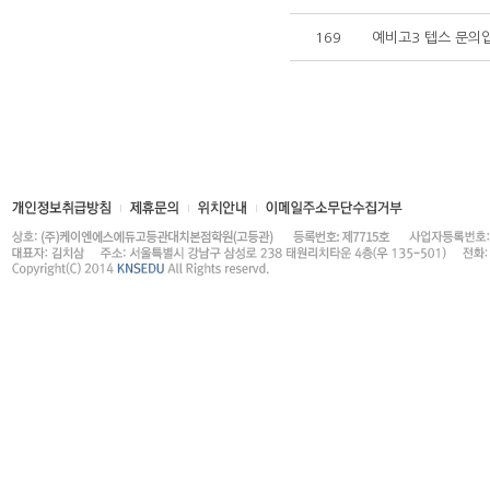
169
예비고3 텝스 문의