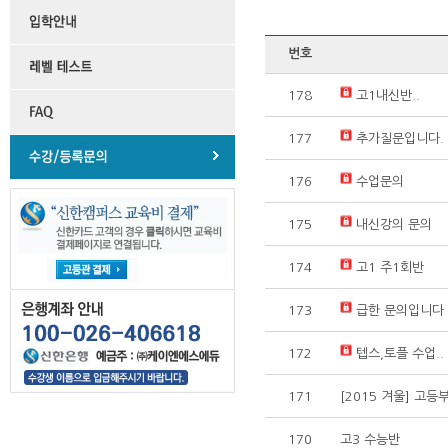
번호
178
고1내신반..
177
추가질문입니다
176
수업문의
175
내신강의 문의
174
고1 주1회반
173
급한 문의입니다
172
텝스,토플 수업..
171
[2015 겨울] 고
170
고3 수능반