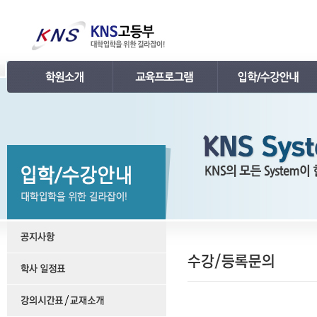
인사말
강의 로드맵
공지사항
연혁
학습관리
학사 일정표
조직
내신 프로그램
강의시간표 / 교재소개
KNS 강사진
수능 프로그램
입학안내
언론보도
TEPS 프로그램
레벨 테스트
명예의 전당
특강 프로그램
FAQ
합격후기
수강/등록문의
학원소개 동영상
KNS 포토 갤러리
KNS 영상 갤러리
찾아오시는 길