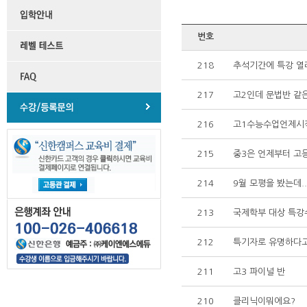
번호
218
추석기간에 특강 열
217
고2인데 문법반 같
216
고1수능수업언제시
215
중3은 언제부터 고
214
9월 모평을 봤는데..
213
국제학부 대상 특강
212
특기자로 유명하다
211
고3 파이널 반
210
클리닉이뭐에요?