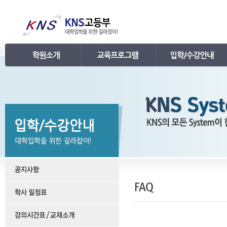
인사말
강의 로드맵
공지사항
연혁
학습관리
학사 일정표
조직
내신 프로그램
강의시간표 / 교재소개
KNS 강사진
수능 프로그램
입학안내
언론보도
TEPS 프로그램
레벨 테스트
명예의 전당
특강 프로그램
FAQ
합격후기
수강/등록문의
학원소개 동영상
KNS 포토 갤러리
KNS 영상 갤러리
찾아오시는 길