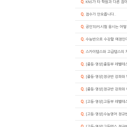
Q.
KNS가 타 학원과 다른 점
Q.
점수가 안오릅니다..
Q.
공인TEPS시험 응시는 어떻
Q.
수능반으로 수강할 예정인
Q.
스카이텝스와 고급텝스의 
Q.
[중등-영상]중등부 레벨테
Q.
[중등-영상]정규반 강좌와
Q.
[중등-영상]정규반 강좌와
Q.
[고등-영상]고등부 레벨테
Q.
[고등-영상]수능영어 정규
Q.
[고등-영상]고등텝스 정규