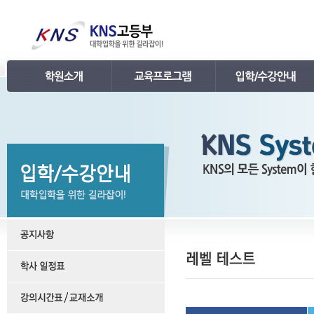
인사말
강의 로드맵
공지사항
연혁
학습관리
학사 일정표
조직
내신 프로그램
강의시간표 / 교재소개
KNS 강사진
수능 프로그램
입학안내
언론보도
TEPS 프로그램
레벨 테스트
명예의 전당
특강 프로그램
FAQ
합격후기
수강/등록문의
학원소개 동영상
KNS 포토 갤러리
KNS 영상 갤러리
찾아오시는 길