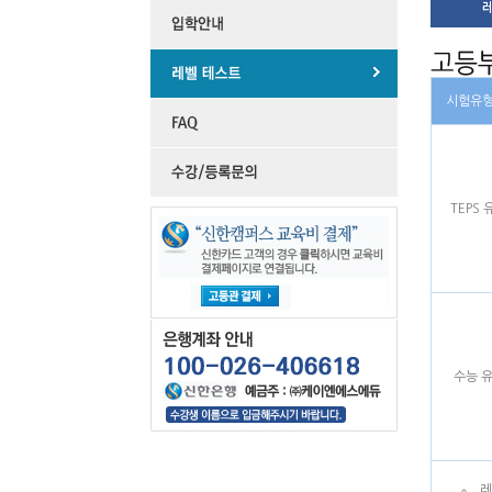
시험유
TEPS 
수능 
레