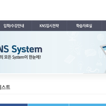
공지사항
입시뉴스
내신자료실
학사 일정표
입시자료
수능자료실
강의시간표 / 교재소개
입시분석/전략
TEPS자료실
입학안내
입시전략 설명회
김치삼원장 칼럼
레벨 테스트
입시컨설팅
FAQ
온라인 입시상담
수강/등록문의