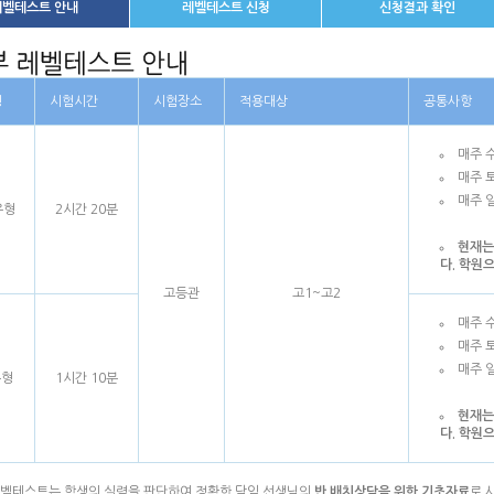
레벨테스트 안내
레벨테스트 신청
신청결과 확인
형
시험시간
시험장소
적용대상
공통사항
매주 
매주 
매주 
유형
2시간 20분
현재는
다. 학원
고등관
고1~고2
매주 
매주 
매주 
유형
1시간 10분
현재는
다. 학원
벨테스트는 학생의 실력을 판단하여 정확한 담임 선생님의
반 배치상담을 위한 기초자료
로 