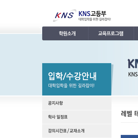
인사말
강의 로드맵
연혁
학습관리
조직
내신 프로그램
KNS 강사진
수능 프로그램
언론보도
TEPS 프로그램
명예의 전당
특강 프로그램
합격후기
학원소개 동영상
KNS 포토 갤러리
KNS 영상 갤러리
찾아오시는 길