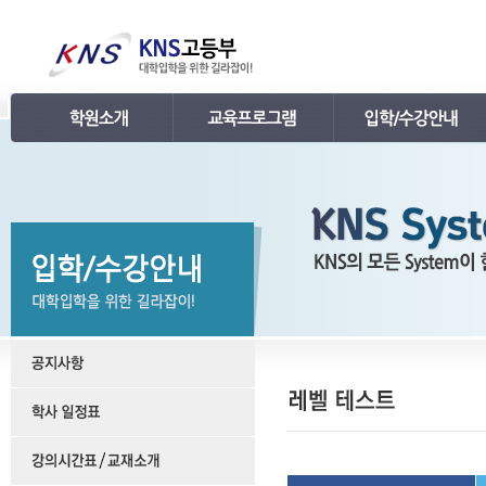
인사말
강의 로드맵
공지사항
연혁
학습관리
학사 일정표
조직
내신 프로그램
강의시간표 / 교재소개
KNS 강사진
수능 프로그램
입학안내
언론보도
TEPS 프로그램
레벨 테스트
명예의 전당
특강 프로그램
FAQ
합격후기
수강/등록문의
학원소개 동영상
KNS 포토 갤러리
KNS 영상 갤러리
찾아오시는 길