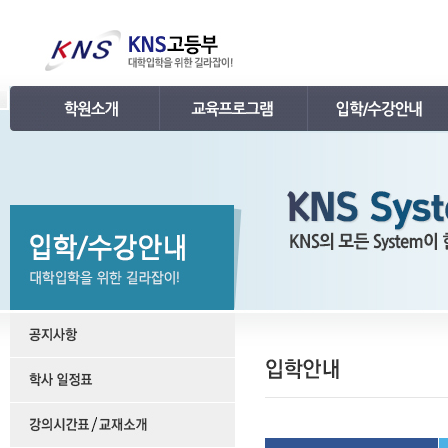
인사말
강의 로드맵
공지사항
연혁
학습관리
학사 일정표
조직
내신 프로그램
강의시간표 / 교재소개
KNS 강사진
수능 프로그램
입학안내
언론보도
TEPS 프로그램
레벨 테스트
명예의 전당
특강 프로그램
FAQ
합격후기
수강/등록문의
학원소개 동영상
KNS 포토 갤러리
KNS 영상 갤러리
찾아오시는 길