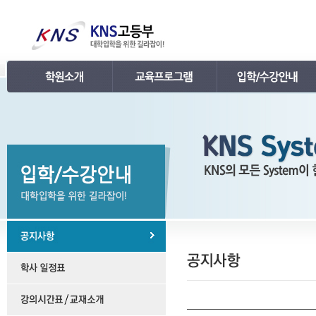
인사말
강의 로드맵
공지사항
연혁
학습관리
학사 일정표
조직
내신 프로그램
강의시간표 / 교재소개
KNS 강사진
수능 프로그램
입학안내
언론보도
TEPS 프로그램
레벨 테스트
명예의 전당
특강 프로그램
FAQ
합격후기
수강/등록문의
학원소개 동영상
KNS 포토 갤러리
KNS 영상 갤러리
찾아오시는 길