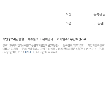
등록된 
이전
[고등관]
다음