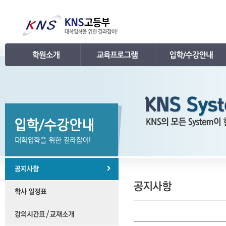
인사말
강의 로드맵
공지사항
연혁
학습관리
학사 일정표
조직
내신 프로그램
강의시간표 / 교재소개
KNS 강사진
수능 프로그램
입학안내
언론보도
TEPS 프로그램
레벨 테스트
명예의 전당
특강 프로그램
FAQ
합격후기
수강/등록문의
학원소개 동영상
KNS 포토 갤러리
KNS 영상 갤러리
찾아오시는 길