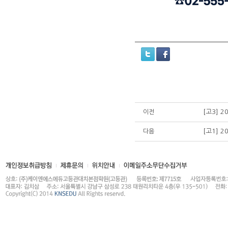
[고3] 
이전
[고1] 
다음