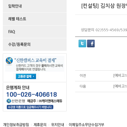
[컨설팅] 김치삼 원장
상담문의 02)555-4569/539
[예비고1
이전
[예비고1
다음