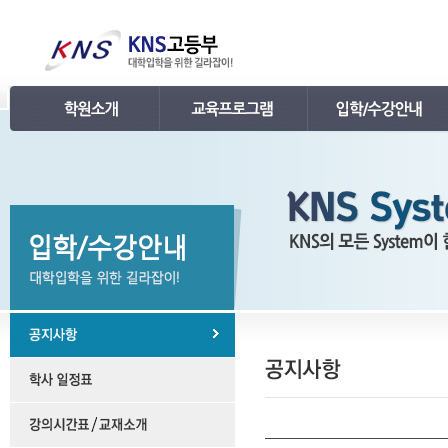
인사말
강의 로드맵
공지사항
연혁
학습관리
학사 일정표
조직
내신 프로그램
강의시간표 / 교재소개
KNS 강사진
수능 프로그램
입학안내
언론보도
TEPS 프로그램
레벨 테스트
명예의 전당
특강 프로그램
FAQ
합격후기
수강/등록문의
학원소개 동영상
KNS 포토 갤러리
KNS 영상 갤러리
찾아오시는 길