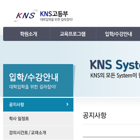
인사말
강의 로드맵
공지사항
연혁
학습관리
학사 일정표
조직
내신 프로그램
강의시간표 / 교재소개
KNS 강사진
수능 프로그램
입학안내
언론보도
TEPS 프로그램
레벨 테스트
명예의 전당
특강 프로그램
FAQ
합격후기
수강/등록문의
학원소개 동영상
KNS 포토 갤러리
KNS 영상 갤러리
찾아오시는 길