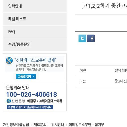
[고1,2]2학기 중간
[설명회
이전
[중3내
다음