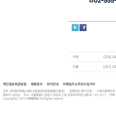
[고3] 
이전
[고1] 
다음