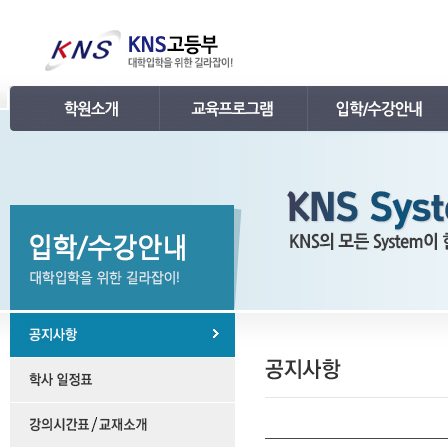
인사말
강의 로드맵
공지사항
연혁
학습관리
학사 일정표
조직
내신 프로그램
강의시간표 / 교재소개
KNS 강사진
수능 프로그램
입학안내
언론보도
TEPS 프로그램
레벨 테스트
명예의 전당
특강 프로그램
FAQ
합격후기
수강/등록문의
학원소개 동영상
KNS 포토 갤러리
KNS 영상 갤러리
찾아오시는 길