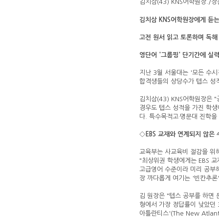
김치삼(43) KNS어학원장./
김치삼 KNS어학원장에게 듣는
고전 원서 읽고 토론하며 독해
영단어 '그룹핑' 단기간에 실
지난 3월 서울대는 '모든 수시
합격생들의 상당수가 텝스 성
김치삼(43) KNS어학원장은 
경우도 텝스 성적을 가진 학생이
다. 특수목적고·명문대 진학을
◇
EBS 교재와 연계되지 않은 
교육부는 사교육비 절감을 위해
"최상위권 학생에게는 EBS 
고급영어 수준이라 미리 공부해
장 까다롭게 여기는 '빈칸추론'
김 원장은 "텝스 공부를 하면 
형에서 가장 정답률이 낮았던 35
아틀란티스'(The New Atl