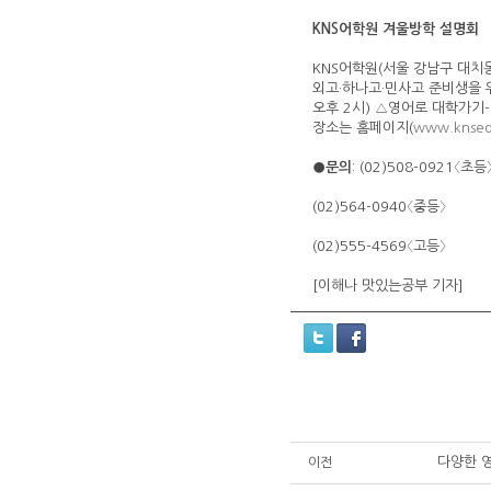
KNS어학원 겨울방학 설명회
KNS어학원(서울 강남구 대치
외고·하나고·민사고 준비생을 위
오후 2시) △영어로 대학가기-
장소는 홈페이지(
www.knsed
●
문의
: (02)508-0921〈초등
(02)564-0940〈중등〉
(02)555-4569〈고등〉
[이해나 맛있는공부 기자]
다양한 영
이전