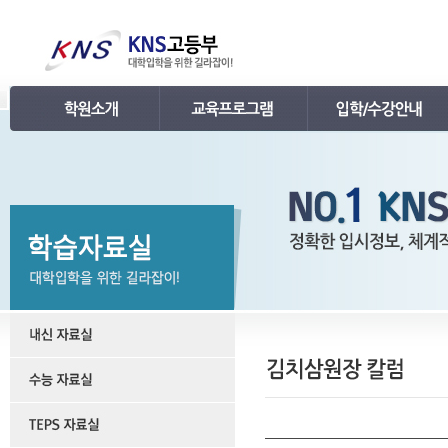
인사말
강의 로드맵
공지사항
연혁
학습관리
학사 일정표
조직
내신 프로그램
강의시간표 / 교재소개
KNS 강사진
수능 프로그램
입학안내
언론보도
TEPS 프로그램
레벨 테스트
명예의 전당
특강 프로그램
FAQ
합격후기
수강/등록문의
학원소개 동영상
KNS 포토 갤러리
KNS 영상 갤러리
찾아오시는 길