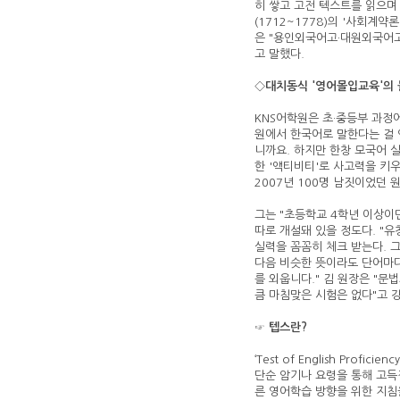
히 쌓고 고전 텍스트를 읽으며
(1712~1778)의 '사회계약
은 "용인외국어고·대원외국어고
고 말했다.
◇
대치동식 '영어몰입교육'의 
KNS어학원은 초·중등부 과정
원에서 한국어로 말한다는 걸 
니까요. 하지만 한창 모국어 
한 '액티비티'로 사고력을 키
2007년 100명 남짓이었던 
그는 "초등학교 4학년 이상이
따로 개설돼 있을 정도다. "유창
실력을 꼼꼼히 체크 받는다. 그
다음 비슷한 뜻이라도 단어마다
를 외웁니다." 김 원장은 "
큼 마침맞은 시험은 없다"고 
☞ 텝스란?
‘Test of English Prof
단순 암기나 요령을 통해 고득
른 영어학습 방향을 위한 지침