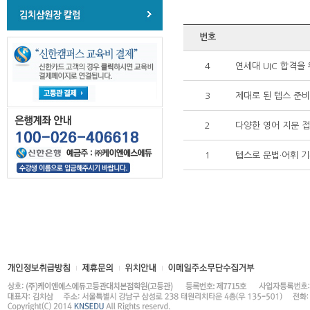
번호
4
연세대 UIC 합격을
3
제대로 된 텝스 준
2
다양한 영어 지문 
1
텝스로 문법·어휘 