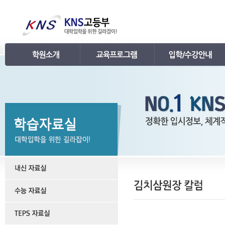
인사말
강의 로드맵
공지사항
연혁
학습관리
학사 일정표
조직
내신 프로그램
강의시간표 / 교재소개
KNS 강사진
수능 프로그램
입학안내
언론보도
TEPS 프로그램
레벨 테스트
명예의 전당
특강 프로그램
FAQ
합격후기
수강/등록문의
학원소개 동영상
KNS 포토 갤러리
KNS 영상 갤러리
찾아오시는 길