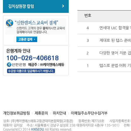
번호
4
연세대 UIC 합격을
3
제대로 된 텝스 준
2
다양한 영어 지문 
1
텝스로 문법·어휘 