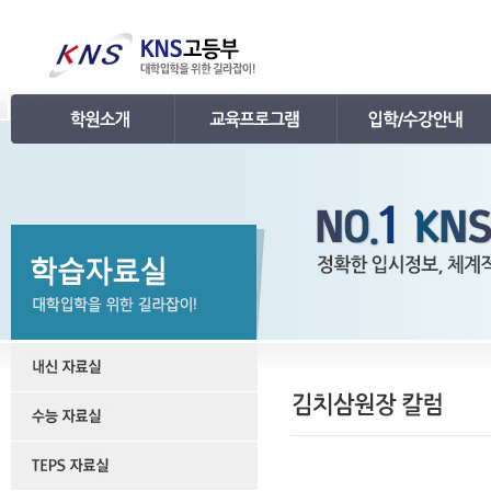
인사말
강의 로드맵
공지사항
연혁
학습관리
학사 일정표
조직
내신 프로그램
강의시간표 / 교재소개
KNS 강사진
수능 프로그램
입학안내
언론보도
TEPS 프로그램
레벨 테스트
명예의 전당
특강 프로그램
FAQ
합격후기
수강/등록문의
학원소개 동영상
KNS 포토 갤러리
KNS 영상 갤러리
찾아오시는 길