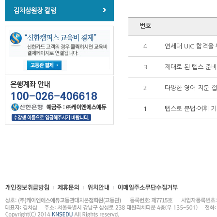
번호
4
연세대 UIC 합격을
3
제대로 된 텝스 준
2
다양한 영어 지문 
1
텝스로 문법·어휘 