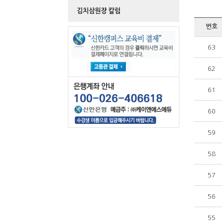
번호
63
62
61
60
59
58
57
56
55