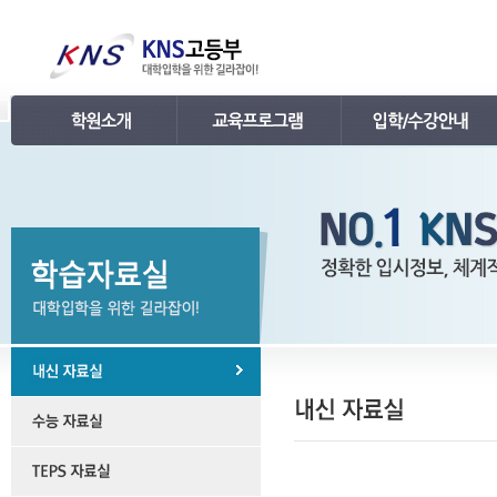
인사말
강의 로드맵
공지사항
연혁
학습관리
학사 일정표
조직
내신 프로그램
강의시간표 / 교재소개
KNS 강사진
수능 프로그램
입학안내
언론보도
TEPS 프로그램
레벨 테스트
명예의 전당
특강 프로그램
FAQ
합격후기
수강/등록문의
학원소개 동영상
KNS 포토 갤러리
KNS 영상 갤러리
찾아오시는 길