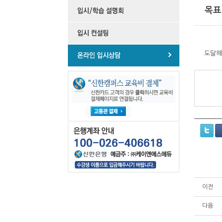
목표
도달해
보
험
사
별
보
험
료
비
교
가
필
요
할
때
이전
는
어
린
다음
이