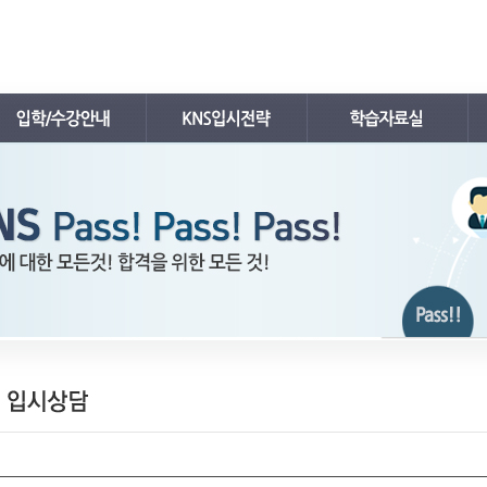
공지사항
입시뉴스
내신자료실
학사 일정표
입시자료
수능자료실
강의시간표 / 교재소개
입시분석/전략
TEPS자료실
입학안내
입시전략 설명회
김치삼원장 칼럼
레벨 테스트
입시컨설팅
FAQ
온라인 입시상담
수강/등록문의