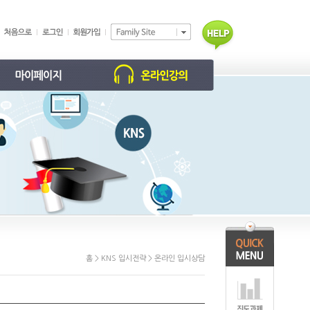
학습 현황
동영상 강의
학부모 홈
진도/과제
개인정보 수정
회원탈퇴 신청
홈 > KNS 입시전략 > 온라인 입시상담