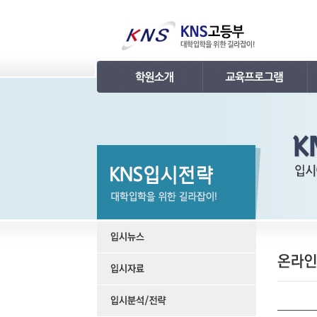
인사말
강의 로드맵
연혁
학습관리
조직
내신 프로그램
KNS 강사진
수능 프로그램
언론보도
TEPS 프로그램
명예의 전당
특강 프로그램
합격후기
학원소개 동영상
KNS 포토 갤러리
KNS 영상 갤러리
찾아오시는 길