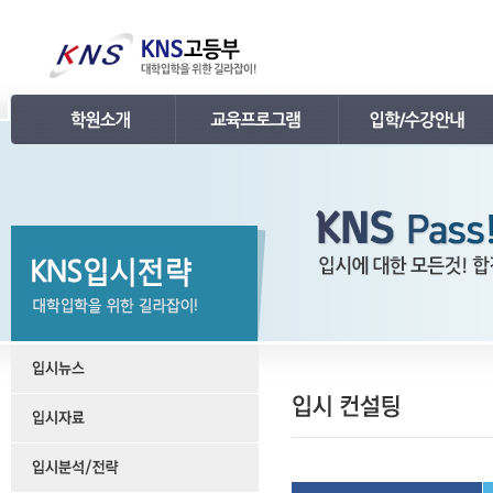
인사말
강의 로드맵
공지사항
연혁
학습관리
학사 일정표
조직
내신 프로그램
강의시간표 / 교재소개
KNS 강사진
수능 프로그램
입학안내
언론보도
TEPS 프로그램
레벨 테스트
명예의 전당
특강 프로그램
FAQ
합격후기
수강/등록문의
학원소개 동영상
KNS 포토 갤러리
KNS 영상 갤러리
찾아오시는 길