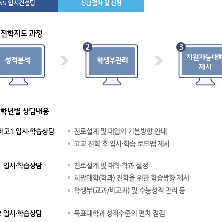
NS 입시컨설팅
상담절차 및 신청