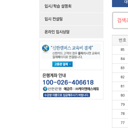
대
번호
85
84
83
82
81
80
79
78
77