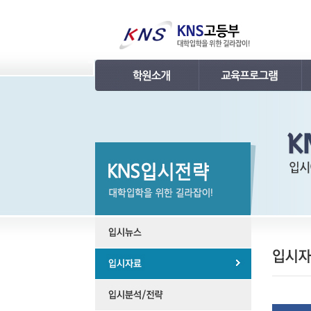
인사말
강의 로드맵
연혁
학습관리
조직
내신 프로그램
KNS 강사진
수능 프로그램
언론보도
TEPS 프로그램
명예의 전당
특강 프로그램
합격후기
학원소개 동영상
KNS 포토 갤러리
KNS 영상 갤러리
찾아오시는 길