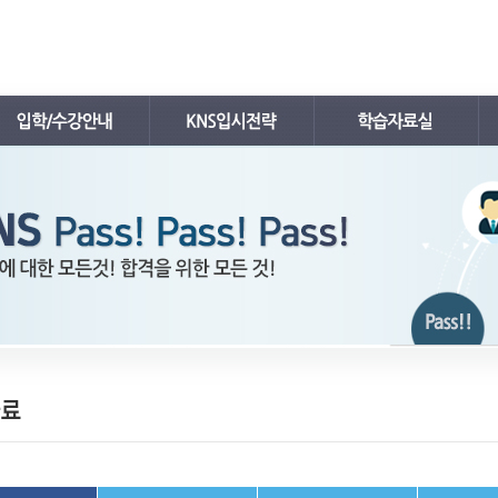
공지사항
입시뉴스
내신자료실
학사 일정표
입시자료
수능자료실
강의시간표 / 교재소개
입시분석/전략
TEPS자료실
입학안내
입시전략 설명회
김치삼원장 칼럼
레벨 테스트
입시컨설팅
FAQ
온라인 입시상담
수강/등록문의