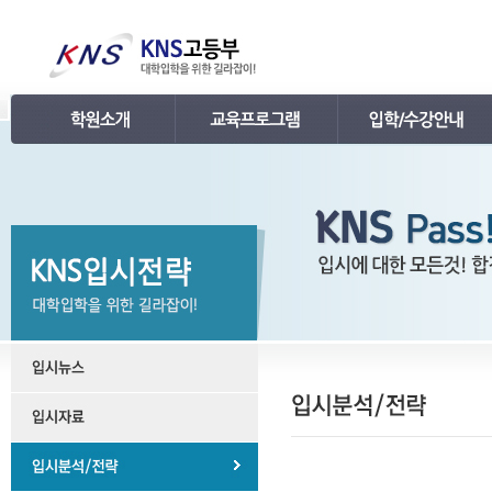
인사말
강의 로드맵
공지사항
연혁
학습관리
학사 일정표
조직
내신 프로그램
강의시간표 / 교재소개
KNS 강사진
수능 프로그램
입학안내
언론보도
TEPS 프로그램
레벨 테스트
명예의 전당
특강 프로그램
FAQ
합격후기
수강/등록문의
학원소개 동영상
KNS 포토 갤러리
KNS 영상 갤러리
찾아오시는 길