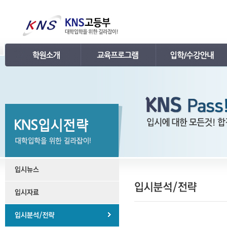
인사말
강의 로드맵
공지사항
연혁
학습관리
학사 일정표
조직
내신 프로그램
강의시간표 / 교재소개
KNS 강사진
수능 프로그램
입학안내
언론보도
TEPS 프로그램
레벨 테스트
명예의 전당
특강 프로그램
FAQ
합격후기
수강/등록문의
학원소개 동영상
KNS 포토 갤러리
KNS 영상 갤러리
찾아오시는 길