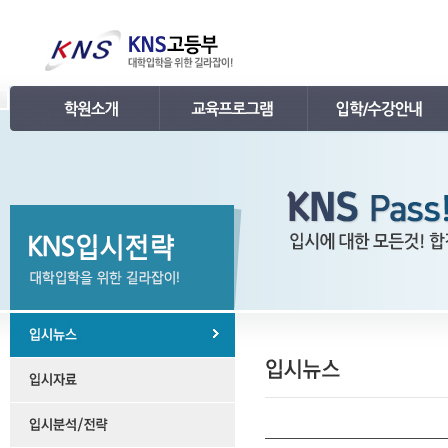
인사말
강의 로드맵
공지사항
연혁
학습관리
학사 일정표
조직
내신 프로그램
강의시간표 / 교재소개
KNS 강사진
수능 프로그램
입학안내
언론보도
TEPS 프로그램
레벨 테스트
명예의 전당
특강 프로그램
FAQ
합격후기
수강/등록문의
학원소개 동영상
KNS 포토 갤러리
KNS 영상 갤러리
찾아오시는 길