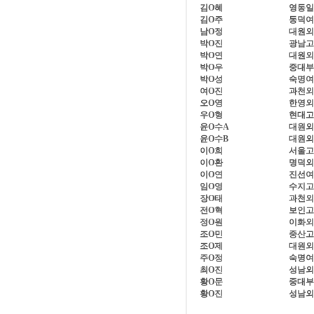
김O혜
영동일
김O주
동덕여
남O정
대원외
박O진
광남고
박O연
대원외
박O우
중대부
박O성
숙명여
여O진
과천외
오O영
한영외
우O형
현대고
윤O수A
대원외
윤O수B
대원외
이O희
서울고
이O환
명덕외
이O연
진선여
임O영
수지고
장O태
과천외
전O혁
보인고
정O원
이화외
조O민
중산고
조O제
대원외
주O정
숙명여
최O진
성남외
황O문
중대부
황O진
성남외