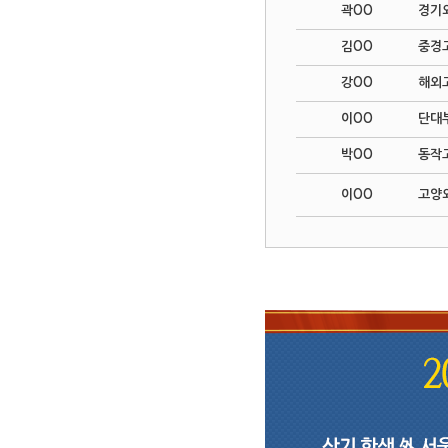
곽OO
경기
김OO
중경
강OO
해외
이OO
단대
박OO
동작
이OO
고양