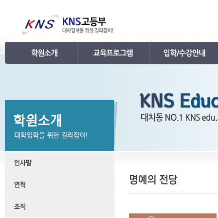
인사말
강의 로드맵
공지사항
연혁
학습관리
학사 일정표
조직
내신 프로그램
강의시간표 / 교재소개
KNS 강사진
수능 프로그램
입학안내
언론보도
TEPS 프로그램
레벨 테스트
명예의 전당
특강 프로그램
FAQ
합격후기
수강/등록문의
학원소개 동영상
KNS 포토 갤러리
KNS 영상 갤러리
찾아오시는 길