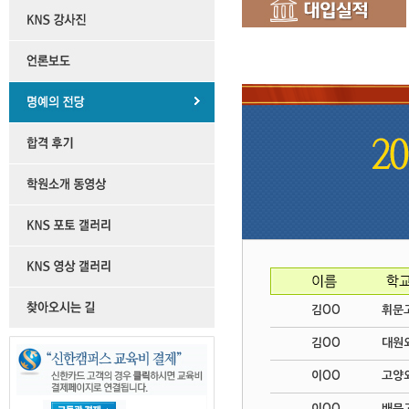
김OO
휘문
김OO
대원
이OO
고양
이OO
배문