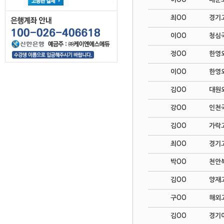
최OO
경기
이OO
청심
정OO
한영
이OO
한영
김OO
대원
강OO
인천
김OO
가락
최OO
경기
박OO
천안
김OO
양재
구OO
해외
김OO
경기