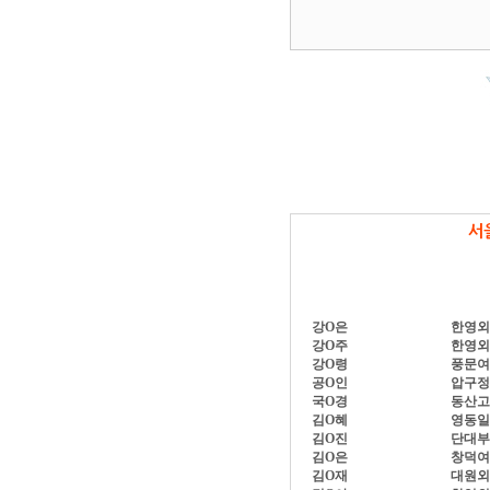
서
강O은
한영외
강O주
한영외
강O령
풍문여
공O인
압구정
국O경
동산고
김O혜
영동일
김O진
단대부
김O은
창덕여
김O재
대원외