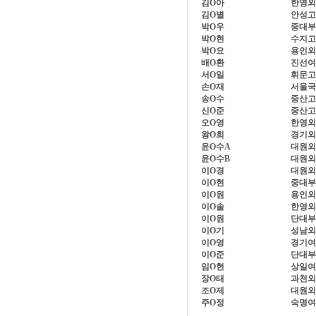
김O아
한영외
김O별
안성고
박O우
중대부
박O현
수지고
박O요
용인외
배O환
진선여
서O일
휘문고
손O재
서울국
송O수
중산고
신O준
중산고
오O영
한영외
왕O희
경기외
윤O수A
대원외
윤O수B
대원외
이O경
대원외
이O현
중대부
이O원
용인외
이O솔
한영외
이O원
단대부
이O기
성남외
이O영
경기여
이O준
단대부
임O현
상일여
장O태
과천외
조O제
대원외
주O정
숙명여