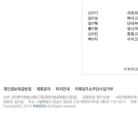
신O기
과천외
김O성
백석고
장O혁
단대부
황O현
정신여
신O민
중동고
백O지
수지고
※ KNS