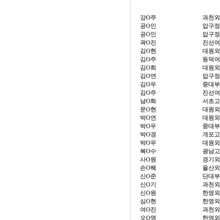
강O주
과천외
공O인
압구정
공O인
압구정
곽O진
진선여
김O현
대원외
김O주
동덕여
김O희
대원외
김O연
압구정
김O우
중대부
김O주
진선여
남O화
서초고
문O현
대원외
박O연
대원외
박O우
중대부
박O경
개포고
박O우
대원외
복O수
광남고
사O원
경기외
손O혜
울산외
신O준
단대부
신O기
과천외
신O원
한영외
심O현
한영외
여O진
과천외
오O영
한영외