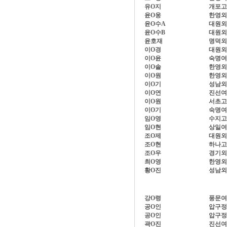
유O지
개포고
윤O웅
한영외
윤O수A
대원외
윤O수B
대원외
윤호재
명덕외
이O경
대원외
이O윤
숙명여
이O솔
한영외
이O원
한영외
이O기
성남외
이O연
진선여
이O원
서초고
이O기
숙명여
임O영
수지고
임O현
상일여
조O제
대원외
조O현
하나고
조O우
경기외
최O영
한영외
황O진
성남외
강O령
풍문여
공O인
압구정
공O인
압구정
곽O진
진선여