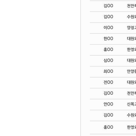
김OO
천안
김OO
수원
이OO
양정
한OO
대원
홍OO
한영
심OO
대원
최OO
안양
전OO
대원
김OO
천안
안OO
신목
김OO
수원
홍OO
한영