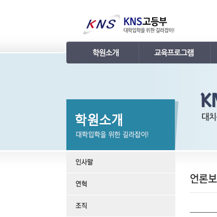
인사말
강의 로드맵
연혁
학습관리
조직
내신 프로그램
KNS 강사진
수능 프로그램
언론보도
TEPS 프로그램
명예의 전당
특강 프로그램
합격후기
학원소개 동영상
KNS 포토 갤러리
KNS 영상 갤러리
찾아오시는 길