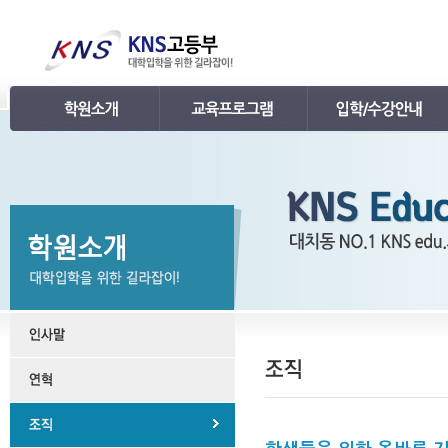
인사말
강의 로드맵
공지사항
연혁
학습관리
학사 일정표
조직
내신 프로그램
강의시간표 / 교재소개
KNS 강사진
수능 프로그램
입학안내
언론보도
TEPS 프로그램
레벨 테스트
명예의 전당
특강 프로그램
FAQ
합격후기
수강/등록문의
학원소개 동영상
KNS 포토 갤러리
KNS 영상 갤러리
찾아오시는 길