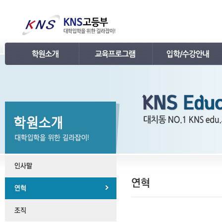
인사말
강의 로드맵
공지사항
연혁
학습관리
학사 일정표
조직
내신 프로그램
강의시간표 / 교재소개
KNS 강사진
수능 프로그램
입학안내
언론보도
TEPS 프로그램
레벨 테스트
명예의 전당
특강 프로그램
FAQ
합격후기
수강/등록문의
학원소개 동영상
KNS 포토 갤러리
KNS 영상 갤러리
찾아오시는 길