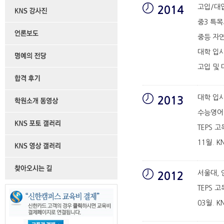
고입/대
2014
중3 특목
중등 자연
대학 입
고입 및 
대학 입시
2013
수능영어 
TEPS 
11월. K
서울대, 
2012
TEPS 
03월. K