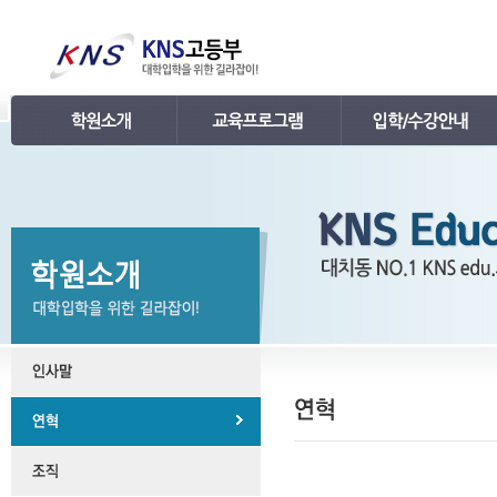
인사말
강의 로드맵
공지사항
연혁
학습관리
학사 일정표
조직
내신 프로그램
강의시간표 / 교재소개
KNS 강사진
수능 프로그램
입학안내
언론보도
TEPS 프로그램
레벨 테스트
명예의 전당
특강 프로그램
FAQ
합격후기
수강/등록문의
학원소개 동영상
KNS 포토 갤러리
KNS 영상 갤러리
찾아오시는 길