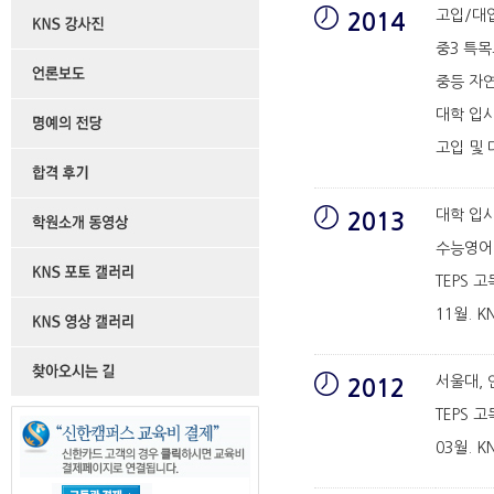
고입/대
2014
중3 특목
중등 자연
대학 입
고입 및 
대학 입시
2013
수능영어 
TEPS 
11월. K
서울대, 
2012
TEPS 
03월. K