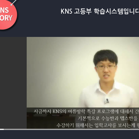
KNS 고등부 학습시스템입니