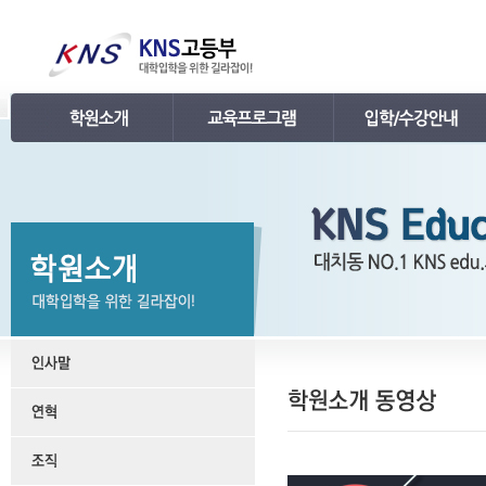
인사말
강의 로드맵
공지사항
연혁
학습관리
학사 일정표
조직
내신 프로그램
강의시간표 / 교재소개
KNS 강사진
수능 프로그램
입학안내
언론보도
TEPS 프로그램
레벨 테스트
명예의 전당
특강 프로그램
FAQ
합격후기
수강/등록문의
학원소개 동영상
KNS 포토 갤러리
KNS 영상 갤러리
찾아오시는 길