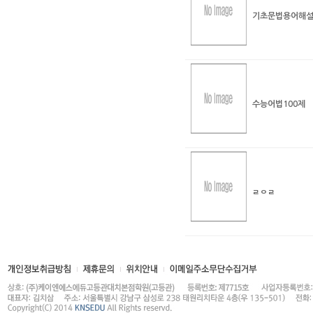
기초문법용어해
수능어법100제
ㄹㅇㄹ