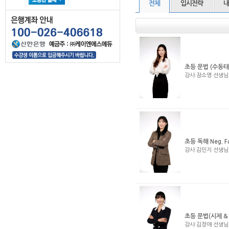
전체
입시전략
내
초등 문법 (수동태
강사:장소영 선생
초등 독해 Neg. F
강사:김민지 선생
초등 문법(시제 &
강사:김정애 선생