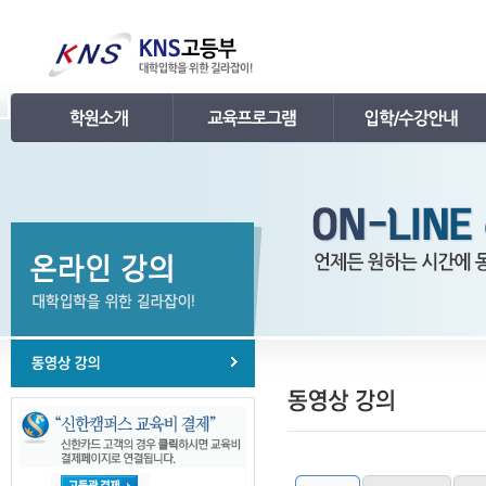
인사말
강의 로드맵
공지사항
연혁
학습관리
학사 일정표
조직
내신 프로그램
강의시간표 / 교재소개
KNS 강사진
수능 프로그램
입학안내
언론보도
TEPS 프로그램
레벨 테스트
명예의 전당
특강 프로그램
FAQ
합격후기
수강/등록문의
학원소개 동영상
KNS 포토 갤러리
KNS 영상 갤러리
찾아오시는 길