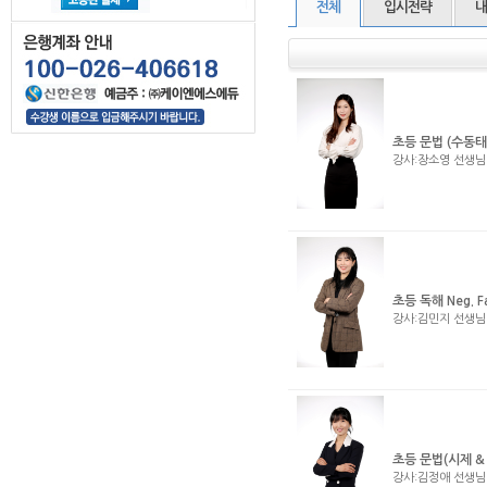
전체
입시전략
내
초등 문법 (수동태
강사:장소영 선생
초등 독해 Neg. F
강사:김민지 선생
초등 문법(시제 &
강사:김정애 선생