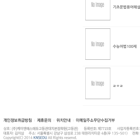
기초문법용어해
수능어법100제
ㄹㅇㄹ