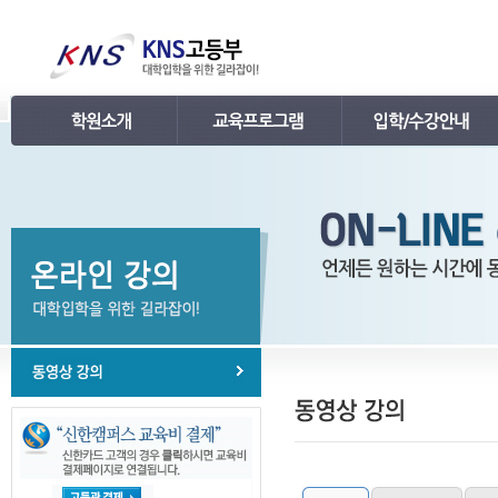
인사말
강의 로드맵
공지사항
연혁
학습관리
학사 일정표
조직
내신 프로그램
강의시간표 / 교재소개
KNS 강사진
수능 프로그램
입학안내
언론보도
TEPS 프로그램
레벨 테스트
명예의 전당
특강 프로그램
FAQ
합격후기
수강/등록문의
학원소개 동영상
KNS 포토 갤러리
KNS 영상 갤러리
찾아오시는 길