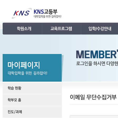
인사말
강의 로드맵
공지사항
연혁
학습관리
학사 일정표
조직
내신 프로그램
강의시간표 / 교재소개
KNS 강사진
수능 프로그램
입학안내
언론보도
TEPS 프로그램
레벨 테스트
명예의 전당
특강 프로그램
FAQ
합격후기
수강/등록문의
학원소개 동영상
KNS 포토 갤러리
KNS 영상 갤러리
찾아오시는 길