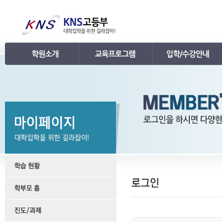
인사말
강의 로드맵
공지사항
연혁
학습관리
학사 일정표
조직
내신 프로그램
강의시간표 / 교재소개
KNS 강사진
수능 프로그램
입학안내
언론보도
TEPS 프로그램
레벨 테스트
명예의 전당
특강 프로그램
FAQ
합격후기
수강/등록문의
학원소개 동영상
KNS 포토 갤러리
KNS 영상 갤러리
찾아오시는 길