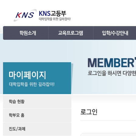
인사말
강의 로드맵
공지사항
연혁
학습관리
학사 일정표
조직
내신 프로그램
강의시간표 / 교재소개
KNS 강사진
수능 프로그램
입학안내
언론보도
TEPS 프로그램
레벨 테스트
명예의 전당
특강 프로그램
FAQ
합격후기
수강/등록문의
학원소개 동영상
KNS 포토 갤러리
KNS 영상 갤러리
찾아오시는 길