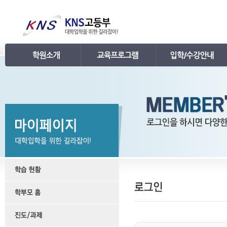
인사말
강의 로드맵
공지사항
연혁
학습관리
학사 일정표
조직
내신 프로그램
강의시간표 / 교재소개
KNS 강사진
수능 프로그램
입학안내
언론보도
TEPS 프로그램
레벨 테스트
명예의 전당
특강 프로그램
FAQ
합격후기
수강/등록문의
학원소개 동영상
KNS 포토 갤러리
KNS 영상 갤러리
찾아오시는 길