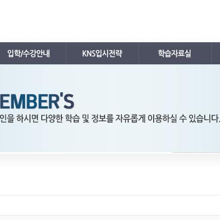
공지사항
입시뉴스
내신자료실
학사 일정표
입시자료
수능자료실
강의시간표 / 교재소개
입시분석/전략
TEPS자료실
입학안내
입시전략 설명회
김치삼원장 칼럼
레벨 테스트
입시컨설팅
FAQ
온라인 입시상담
수강/등록문의