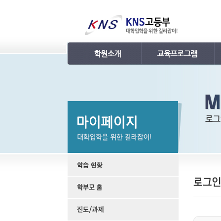
인사말
강의 로드맵
연혁
학습관리
조직
내신 프로그램
KNS 강사진
수능 프로그램
언론보도
TEPS 프로그램
명예의 전당
특강 프로그램
합격후기
학원소개 동영상
KNS 포토 갤러리
KNS 영상 갤러리
찾아오시는 길