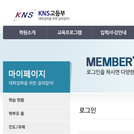
인사말
강의 로드맵
공지사항
연혁
학습관리
학사 일정표
조직
내신 프로그램
강의시간표 / 교재소개
KNS 강사진
수능 프로그램
입학안내
언론보도
TEPS 프로그램
레벨 테스트
명예의 전당
특강 프로그램
FAQ
합격후기
수강/등록문의
학원소개 동영상
KNS 포토 갤러리
KNS 영상 갤러리
찾아오시는 길