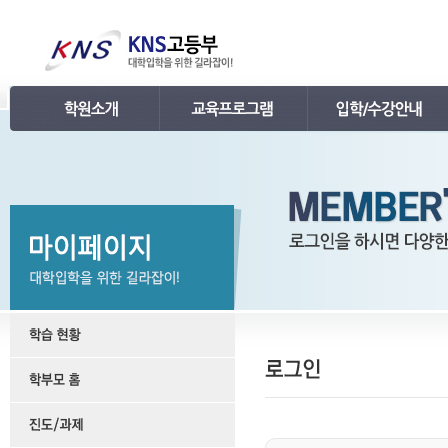
인사말
강의 로드맵
공지사항
연혁
학습관리
학사 일정표
조직
내신 프로그램
강의시간표 / 교재소개
KNS 강사진
수능 프로그램
입학안내
언론보도
TEPS 프로그램
레벨 테스트
명예의 전당
특강 프로그램
FAQ
합격후기
수강/등록문의
학원소개 동영상
KNS 포토 갤러리
KNS 영상 갤러리
찾아오시는 길