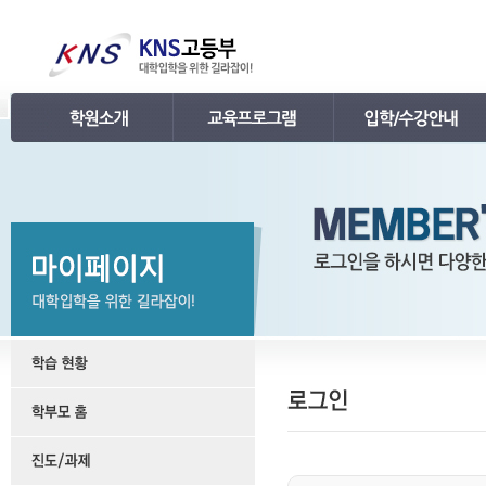
인사말
강의 로드맵
공지사항
연혁
학습관리
학사 일정표
조직
내신 프로그램
강의시간표 / 교재소개
KNS 강사진
수능 프로그램
입학안내
언론보도
TEPS 프로그램
레벨 테스트
명예의 전당
특강 프로그램
FAQ
합격후기
수강/등록문의
학원소개 동영상
KNS 포토 갤러리
KNS 영상 갤러리
찾아오시는 길