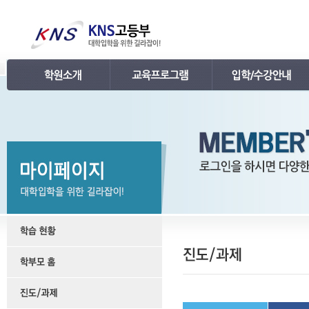
인사말
강의 로드맵
공지사항
연혁
학습관리
학사 일정표
조직
내신 프로그램
강의시간표 / 교재소개
KNS 강사진
수능 프로그램
입학안내
언론보도
TEPS 프로그램
레벨 테스트
명예의 전당
특강 프로그램
FAQ
합격후기
수강/등록문의
학원소개 동영상
KNS 포토 갤러리
KNS 영상 갤러리
찾아오시는 길