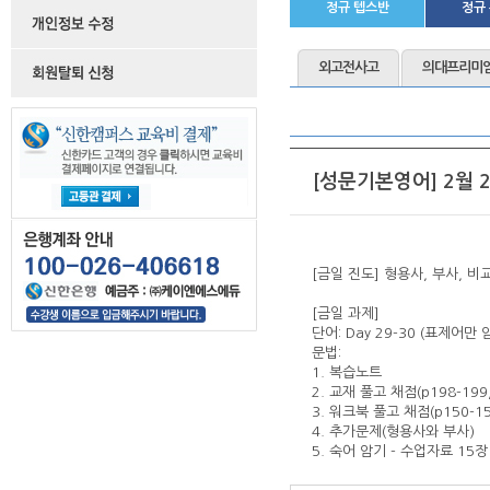
정규 텝스반
정규
외고전사고
의대프리미
[성문기본영어] 2월 2
[금일 진도] 형용사, 부사, 비
[금일 과제]
단어: Day 29-30 (표제어만 
문법:
1. 복습노트
2. 교재 풀고 채점(p198-199, 
3. 워크북 풀고 채점(p150-15
4. 추가문제(형용사와 부사)
5. 숙어 암기 - 수업자료 15