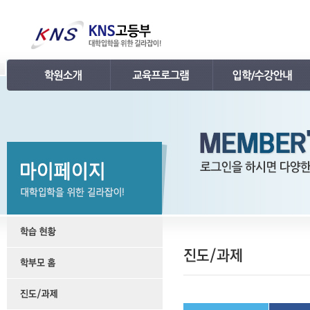
인사말
강의 로드맵
공지사항
연혁
학습관리
학사 일정표
조직
내신 프로그램
강의시간표 / 교재소개
KNS 강사진
수능 프로그램
입학안내
언론보도
TEPS 프로그램
레벨 테스트
명예의 전당
특강 프로그램
FAQ
합격후기
수강/등록문의
학원소개 동영상
KNS 포토 갤러리
KNS 영상 갤러리
찾아오시는 길