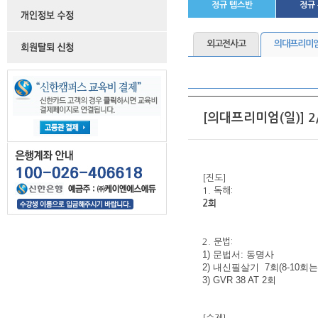
정규 텝스반
정규
외고전사고
의대프리미
[의대프리미엄(일)] 2
[진도]
1. 독해:
2회
2. 문법:
1) 문법서: 동명사
2) 내신필살기 7회(8-10회
3) GVR 38 AT 2회