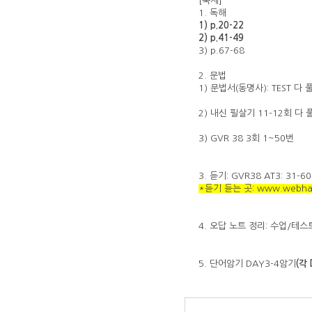
[숙제]
1. 독해
1) p.20-22
2) p.41-49
3) p.67-68
2. 문법
1) 문법서(동명사): TEST 다
2) 내신 필살기 11-12회 다
3)
GVR 38 3회
1~50번
3. 듣기:
GVR38 AT3
: 31-
*듣기 듣는 곳: www.webhard
4. 오답 노트 정리: 수업/테
5. 단어암기 DAY3-4암기
(각