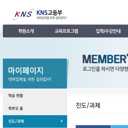
인사말
강의 로드맵
공지사항
연혁
학습관리
학사 일정표
조직
내신 프로그램
강의시간표 / 교재소개
KNS 강사진
수능 프로그램
입학안내
언론보도
TEPS 프로그램
레벨 테스트
명예의 전당
특강 프로그램
FAQ
합격후기
수강/등록문의
학원소개 동영상
KNS 포토 갤러리
KNS 영상 갤러리
찾아오시는 길