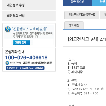
정규 텝스반
정규
텝스마스터(월금/화목)
중3 내신
[외고전사고 9시] 2/
[진도]
1. 독해:
1) TEST 3회
2) 페미니즘
2. 문법:
1) 문법서 분사
2) GVR38 Actual Test 3회
3) 수능어법 691 - 700