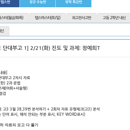
 텝스반
정규 수능반
방학 특강반
스터(월금/화목)
텝스마스터(토/일)
외고전사고반
고등 2학년 내신
내신
E 단대부고 1] 2/21(화) 진도 및 과제: 정예희T
내용]
단대부고 2차시 자료
(
한) 2과 문법
문제(어휘+서술형)
 점검
: 고3 3월 38,39번 분석하기 + 2회차 자료 유형체크(고3) 분석
 단어 표시, 해석 안되는 부분 표시, KEY WORD표시)
2회차 자료의 모고 다 풀기