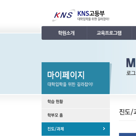
인사말
강의 로드맵
연혁
학습관리
조직
내신 프로그램
KNS 강사진
수능 프로그램
언론보도
TEPS 프로그램
명예의 전당
특강 프로그램
합격후기
학원소개 동영상
KNS 포토 갤러리
KNS 영상 갤러리
찾아오시는 길