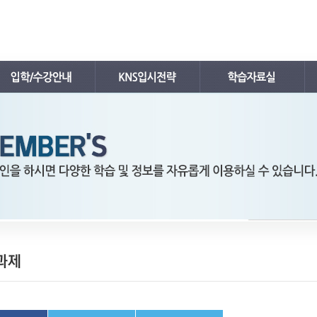
공지사항
입시뉴스
내신자료실
학사 일정표
입시자료
수능자료실
강의시간표 / 교재소개
입시분석/전략
TEPS자료실
입학안내
입시전략 설명회
김치삼원장 칼럼
레벨 테스트
입시컨설팅
FAQ
온라인 입시상담
수강/등록문의