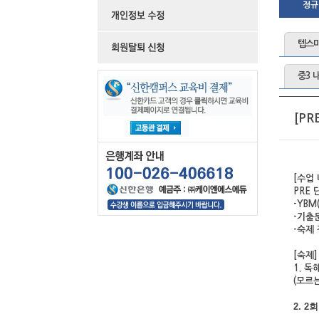
정규
텝스마
중3 
[PR
[
수업 
PRE
-YBM
-
기출
-
숙제
[
숙제]
1.
독해
(
모르는
2. 