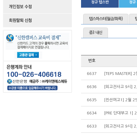
정규 텝스반
정규
텝스마스터(월금/화목)
중3 내신
번호
6637
[TEPS MASTER]
6636
[외고전사고 9시] 2
6635
[진선여고1] 2월 2
6634
[PRE 단대부고 1] 
6633
[외고전사고 9시] 2