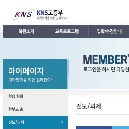
인사말
강의 로드맵
공지사항
연혁
학습관리
학사 일정표
조직
내신 프로그램
강의시간표 / 교재소개
KNS 강사진
수능 프로그램
입학안내
언론보도
TEPS 프로그램
레벨 테스트
명예의 전당
특강 프로그램
FAQ
합격후기
수강/등록문의
학원소개 동영상
KNS 포토 갤러리
KNS 영상 갤러리
찾아오시는 길